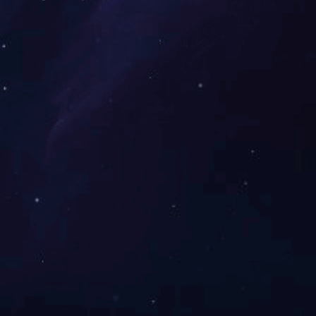
议。
公司承诺严格保密应聘者信息！
页版
产品中心
版
业务展示