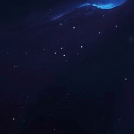
5、一经录用，公司提供优厚的福利待遇，待遇面
应聘者请将简历以电子邮件方式发送至本公司，我
单位：米兰官方网页版-米兰MiLan(中国)
地址：山东省烟台市芝罘区只楚路62-39号
邮政编码：264000
联系电话：0535-6517888 人事部
招聘邮件：
xinpengjobs@163.com
米兰官方网页版-米兰MiLan(中国)
米兰官方网
公司简介
米兰官方网页
领导致辞
行业动态