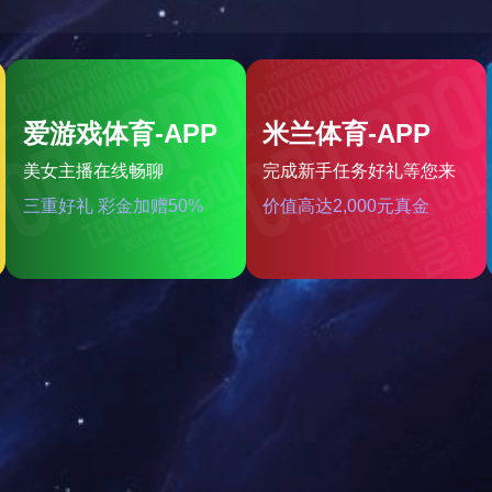
议。
——45；
勤奋踏实，能够吃苦耐劳，具有很强的企业责任感和事业心；
现代矿山的管理技术和方法，具有相关专业中级以上专业技术职
面议。
——45；
勤奋踏实，能够吃苦耐劳，具有很强的企业责任感和事业心；
验；具有相关专业中级以上专业技术职称；
能力；