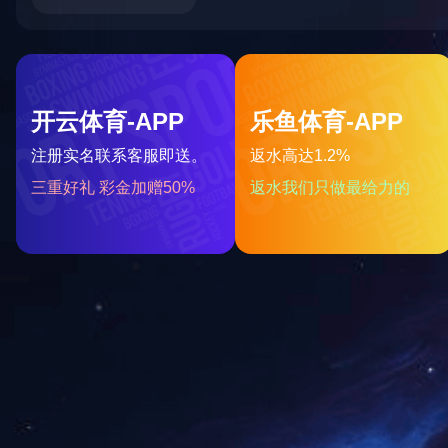
6、吃苦耐劳，执行力强，有较强的领导能力；
7、一经录用，公司提供优厚的福利待遇，年薪面
采矿工程师 招聘：3人
1、学历：本科以上学历 采矿工程专业 年龄： 35
2、人品端正，具有良好的职业道德和敬业精神，
3、具有五年以上大中型矿山管理工作经验，掌握
4、 一经录用，公司提供优厚的福利待遇，待遇
测量工程师 招聘：3人
1、学历：本科以上学历 采矿工程专业 年龄： 35
2、人品端正，具有良好的职业道德和敬业精神，
3、具有大中型矿山企业5年以上矿山测量工作经
4、有较强的矿山测量业务、图纸编绘知识和工作