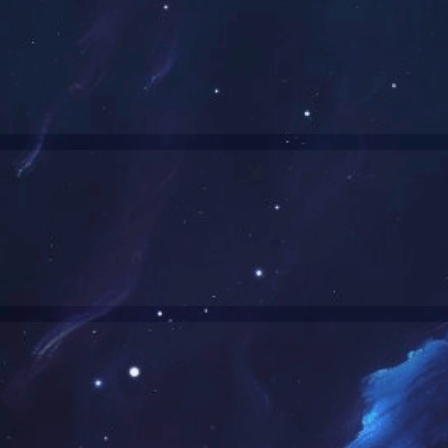
组织结构
资质荣誉
米兰官方网页版