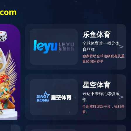
设为米兰官方网页版-米兰MiLan(中国)
|
加入收藏
|
联系我们
全国统一服务热线
0535-6517888
人才战略
下载中心
联系我们