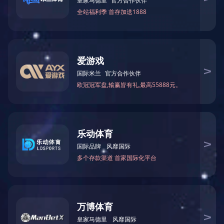
米兰官方网页版-米兰
米兰官方网页版-米兰MiLan(
程施工总承包贰级、机电设备
营建井工程施工、矿山采掘工
十个施工项目部，主要分布于
等地。公司现有职工 800 余
强大的服务
程师21人，会计师4人、经济
科、财务科及办公室六个科室。企
公司坚持“诚信为本，质量至上安
全高效，共同发展” 的宗旨