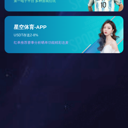
提升机电控室