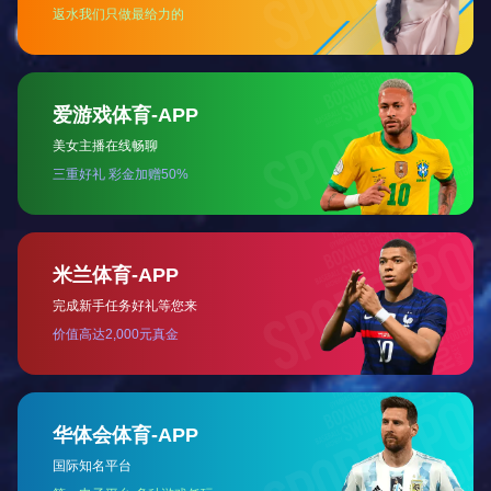
安全演练部署