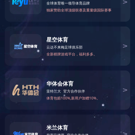
公司简介
领导致辞
组织结构