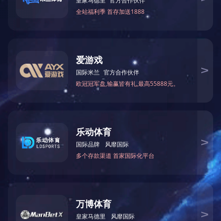
米兰官方网页版-米兰MiLan(中国) 始建于2003年8月。公司具备山东
施工等。
公司下设十个施工项目部，主要分布于蓬莱、甘肃、龙口、招远、潍坊、江西、新疆
科、设备科、质量科、技术科、财务科及办公室六个科室。企业管理人员69人。
公司具备承揽大中型井巷工程项目的施工能力，具有承包矿山开采、土石方隧
利并能保证按时和提前竣工交付使用。
公司坚持&ldquo;诚信为本，质量至上，安全高效，共同发展&rdquo;
公司将与时俱进，不断发展壮大。