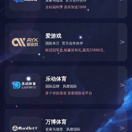
上一篇：
米兰官方网页版-米兰MiLan(中国)
米兰官方网页版
公司简介
米兰官方网页版
领导致辞
行业动态
组织结构
安全生产
资质荣誉
下载中心
米兰官方网页版
联系我们